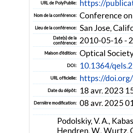
https://public
URL de PolyPublie:
Conference on 
Nom de la conférence:
San Jose, Calif
Lieu de la conférence:
Date(s) de la
2010-05-16 - 
conférence:
Optical Societ
Maison d'édition:
10.1364/qels.
DOI:
https://doi.or
URL officielle:
18 avr. 2023 1
Date du dépôt:
08 avr. 2025 0
Dernière modification:
Podolskiy, V. A., Kabash
Hendren, W., Wurtz, G. 