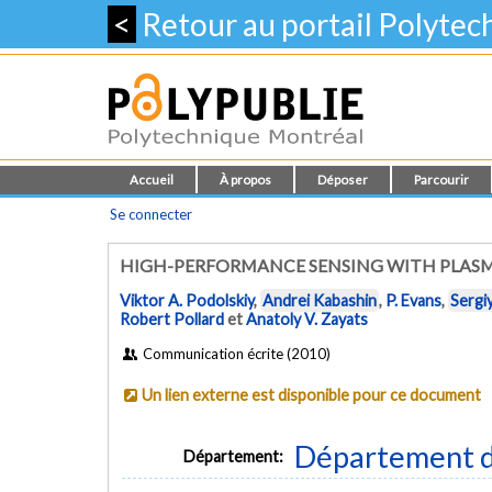
<
Retour au portail Polyte
Accueil
À propos
Déposer
Parcourir
Se connecter
HIGH-PERFORMANCE SENSING WITH PLAS
Viktor A. Podolskiy
,
Andrei Kabashin
,
P. Evans
,
Sergi
Robert Pollard
et
Anatoly V. Zayats
Communication écrite (2010)
Un lien externe est disponible pour ce document
Département d
Département: