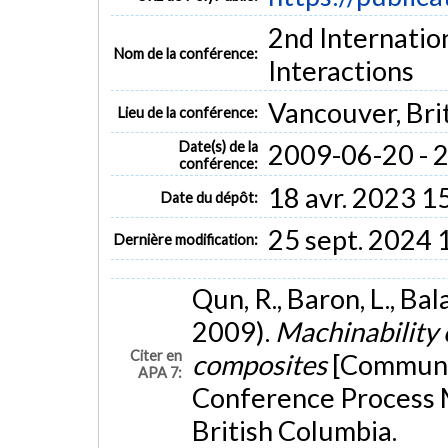
2nd Internatio
Nom de la conférence:
Interactions
Vancouver, Bri
Lieu de la conférence:
Date(s) de la
2009-06-20 - 
conférence:
18 avr. 2023 1
Date du dépôt:
25 sept. 2024 
Dernière modification:
Qun, R., Baron, L., Bal
2009).
Machinability 
Citer en
composites
[Communic
APA 7:
Conference Process M
British Columbia.