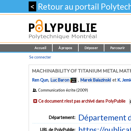
<
Retour au portail Polyte
Accueil
À propos
Déposer
Parcourir
Se connecter
MACHINABILITY OF TITANIUM METAL MAT
Ren Qun
,
Luc Baron
,
Marek Balazinski
et
K. Jemi
Communication écrite (2009)
Ce document n'est pas archivé dans PolyPublie
Département d
Département:
https://public
URL de PolyPublie: