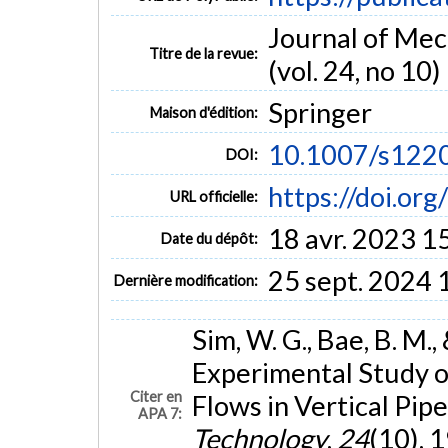
Journal of Mec
Titre de la revue:
(vol. 24, no 10)
Springer
Maison d'édition:
10.1007/s122
DOI:
https://doi.o
URL officielle:
18 avr. 2023 1
Date du dépôt:
25 sept. 2024 
Dernière modification:
Sim, W. G., Bae, B. M.
Experimental Study o
Citer en
Flows in Vertical Pipe
APA 7:
Technology
,
24
(10), 