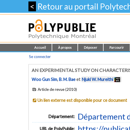
<
Retour au portail Polyte
Accueil
À propos
Déposer
Parcourir
Se connecter
AN EXPERIMENTAL STUDY ON CHARACTERIST
Woo Gun Sim
,
B. M. Bae
et
Njuki W. Mureithi
Article de revue (2010)
Un lien externe est disponible pour ce document
Département d
Département:
https://public
URL de PolyPublie: