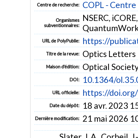
COPL - Centre 
Centre de recherche:
NSERC, iCORE, 
Organismes
subventionnaires:
QuantumWorks,
https://public
URL de PolyPublie:
Optics Letters (
Titre de la revue:
Optical Societ
Maison d'édition:
10.1364/ol.35
DOI:
https://doi.or
URL officielle:
18 avr. 2023 1
Date du dépôt:
21 mai 2026 1
Dernière modification:
Slater, J. A., Corbeil, J.