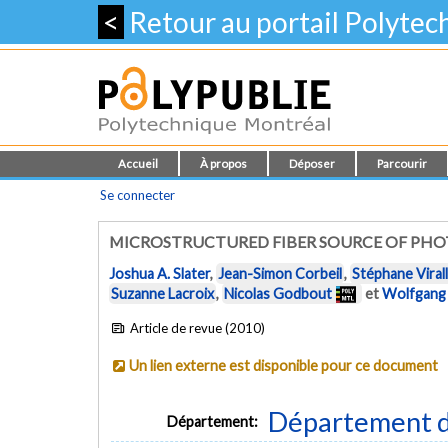
<
Retour au portail Polyte
Accueil
À propos
Déposer
Parcourir
Se connecter
MICROSTRUCTURED FIBER SOURCE OF PHO
Joshua A. Slater
,
Jean-Simon Corbeil
,
Stéphane Viral
Suzanne Lacroix
,
Nicolas Godbout
et
Wolfgang 
Article de revue (2010)
Un lien externe est disponible pour ce document
Département d
Département: