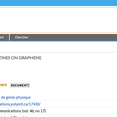
rir
Chercher
ZINES ON GRAPHENE
ument
de génie physique
cations.polymtl.ca/17430/
unications (vol. 46, no 17)