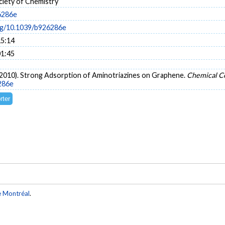
ciety of Chemistry
6286e
org/10.1039/b926286e
15:14
01:45
 (2010). Strong Adsorption of Aminotriazines on Graphene.
Chemical C
286e
e Montréal
.