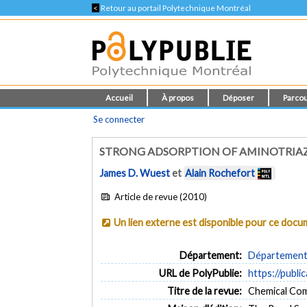
<
Retour au portail Polytechnique Montréal
Accueil
À propos
Déposer
Parcou
Se connecter
STRONG ADSORPTION OF AMINOTRIA
James D. Wuest
et
Alain Rochefort
Article de revue (2010)
Un lien externe est disponible pour ce doc
Département:
Département 
URL de PolyPublie:
https://publi
Titre de la revue:
Chemical Comm