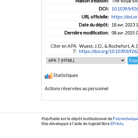
Maison d'édition:
The Royal So
DOI:
10.1039/b92
URL officielle:
https://doi.
Date du dépôt:
18 avr. 2023 
Dernière modification:
08 avr. 2025 
Citer en APA
Wuest, J. D., & Rochefort, A.
7:
https://doi.org/10.1039/b926
Statistiques
Actions réservées au personnel
PolyPublie
est le dépôt institutionnel de
Polytechniqu
Site développé à l'aide du logiciel libre
EPrints
.