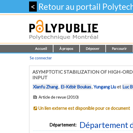
<
Retour au portail Polyte
Accueil
À propos
Déposer
Parcourir
Se connecter
ASYMPTOTIC STABILIZATION OF HIGH-ORD
INPUT
Xianfu Zhang
,
El-Kébir Boukas
,
Yungang Liu
et
Luc 
Article de revue (2010)
Un lien externe est disponible pour ce document
Département d
Département: