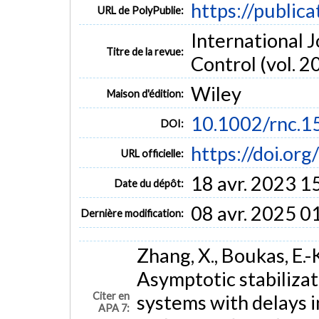
https://public
URL de PolyPublie:
International 
Titre de la revue:
Control (vol. 20
Wiley
Maison d'édition:
10.1002/rnc.1
DOI:
https://doi.or
URL officielle:
18 avr. 2023 1
Date du dépôt:
08 avr. 2025 0
Dernière modification:
Zhang, X., Boukas, E.-K.
Asymptotic stabiliza
Citer en
systems with delays i
APA 7: