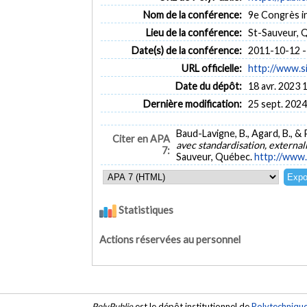
Nom de la conférence:
9e Congrès in
Lieu de la conférence:
St-Sauveur, 
Date(s) de la conférence:
2011-10-12 -
URL officielle:
http://www.si
Date du dépôt:
18 avr. 2023 
Dernière modification:
25 sept. 2024
Baud-Lavigne, B., Agard, B., &
Citer en APA
avec standardisation, external
7:
Sauveur, Québec.
http://www.
Statistiques
Actions réservées au personnel
PolyPublie
est le dépôt institutionnel de
Polytechniqu