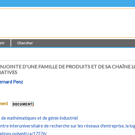
rir
Chercher
OINTE D'UNE FAMILLE DE PRODUITS ET DE SA CHAÎNE 
NATIVES
ernard Penz
ument
de mathématiques et de génie industriel
tre interuniversitaire de recherche sur les réseaux d'entreprise, la log
cations.polymtl.ca/17276/