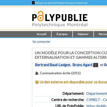
<
Retour au portail Polytechnique Montréal
Accueil
À propos
Déposer
Parcou
Se connecter
UN MODÈLE POUR LA CONCEPTION CONJ
EXTERNALISATION ET GAMMES ALTER
Bertrand Baud-Lavigne
,
Bruno Agard
et
B
Communication écrite (2011)
Un lien externe est disponible pour ce doc
Département:
Département 
Centre de recherche:
CIRRELT - Cen
URL de PolyPublie:
https://publi