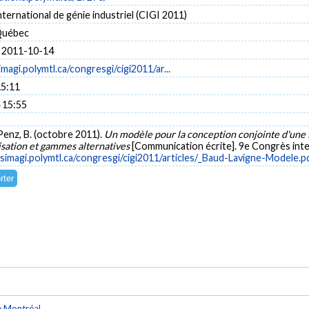
ternational de génie industriel (CIGI 2011)
Québec
 2011-10-14
magi.polymtl.ca/congresgi/cigi2011/ar...
15:11
 15:55
 Penz, B. (octobre 2011).
Un modèle pour la conception conjointe d'une fa
isation et gammes alternatives
[Communication écrite]. 9e Congrès inter
simagi.polymtl.ca/congresgi/cigi2011/articles/_Baud-Lavigne-Modele.p
e Montréal
.