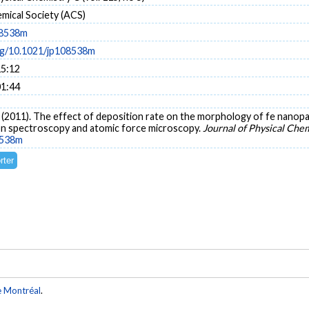
mical Society (ACS)
08538m
org/10.1021/jp108538m
15:12
01:44
 E. (2011). The effect of deposition rate on the morphology of fe nanopar
on spectroscopy and atomic force microscopy.
Journal of Physical Che
8538m
e Montréal
.