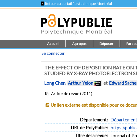
<
Retour au portail Polytechnique Montréal
Accueil
À propos
Déposer
Parcou
Se connecter
THE EFFECT OF DEPOSITION RATE ON
STUDIED BY X-RAY PHOTOELECTRON 
Long Chen
,
Arthur Yelon
et
Edward Sache
Article de revue (2011)
Un lien externe est disponible pour ce doc
Département:
Département 
URL de PolyPublie:
https://publi
Titre de la revue:
Journal of Ph