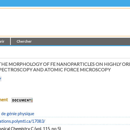
rir
Chercher
 THE MORPHOLOGY OF FE NANOPARTICLES ON HIGHLY ORI
SPECTROSCOPY AND ATOMIC FORCE MICROSCOPY
r
ument
de génie physique
cations.polymtl.ca/17083/
ysical Chemistry C (vol. 115, no 5)