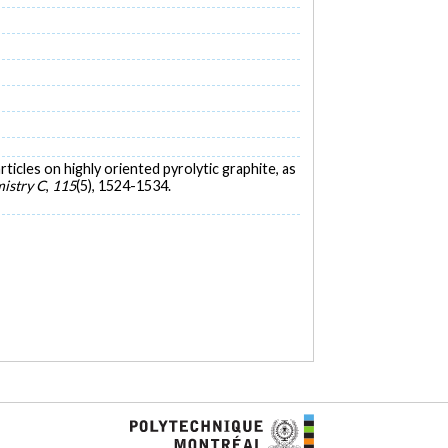
ticles on highly oriented pyrolytic graphite, as
mistry C
,
115
(5), 1524-1534.