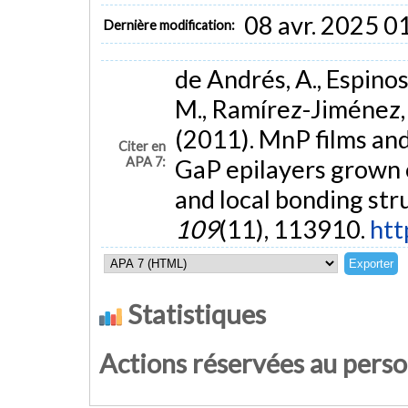
08 avr. 2025 0
Dernière modification:
de Andrés, A., Espinos
M., Ramírez-Jiménez, R
(2011). MnP films an
Citer en
APA 7:
GaP epilayers grown 
and local bonding str
109
(11), 113910.
htt
Statistiques
Actions réservées au pers