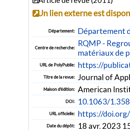
Un lien externe est dispo
Département d
Département:
RQMP - Regrou
Centre de recherche:
matériaux de p
https://public
URL de PolyPublie:
Journal of Appl
Titre de la revue:
American Insti
Maison d'édition:
10.1063/1.35
DOI:
https://doi.or
URL officielle:
18 avr. 2023 1
Date du dépôt: