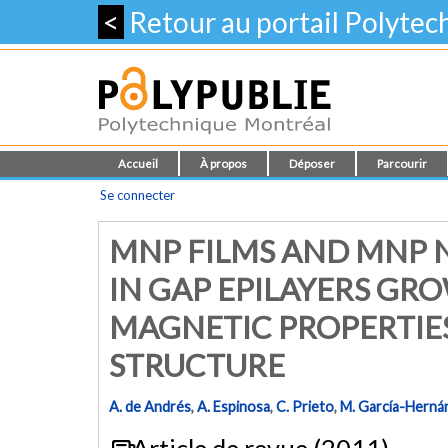
<
Retour au portail Polyte
Accueil
À propos
Déposer
Parcourir
Se connecter
MNP FILMS AND MNP
IN GAP EPILAYERS GR
MAGNETIC PROPERTIE
STRUCTURE
A. de Andrés
,
A. Espinosa
,
C. Prieto
,
M. García-Herná
Article de revue (2011)