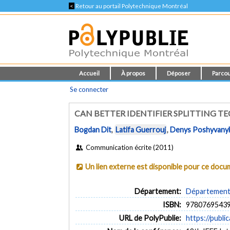
<
Retour au portail Polytechnique Montréal
Accueil
À propos
Déposer
Parcou
Se connecter
CAN BETTER IDENTIFIER SPLITTING T
Bogdan Dit
,
Latifa Guerrouj
,
Denys Poshyvany
Communication écrite (2011)
Un lien externe est disponible pour ce doc
Département:
Département d
ISBN:
9780769543
URL de PolyPublie:
https://publi