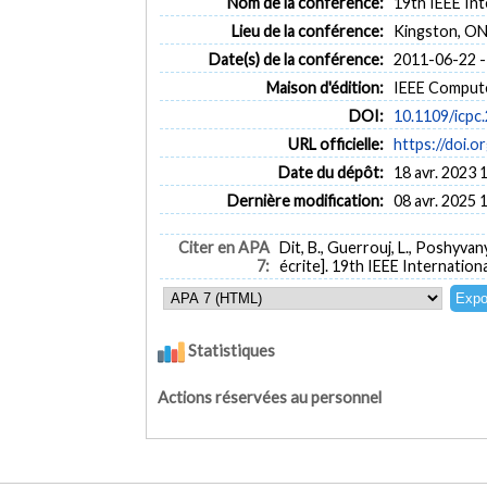
Nom de la conférence:
19th IEEE In
Lieu de la conférence:
Kingston, ON
Date(s) de la conférence:
2011-06-22 -
Maison d'édition:
IEEE Compute
DOI:
10.1109/icpc
URL officielle:
https://doi.o
Date du dépôt:
18 avr. 2023 
Dernière modification:
08 avr. 2025 
Citer en APA
Dit, B., Guerrouj, L., Poshyvany
7:
écrite]. 19th IEEE Internati
Statistiques
Actions réservées au personnel