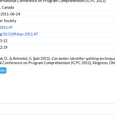
ternational Conference on Program Comprehension (ICPC 2011)
, Canada
 2011-06-24
r Society
.2011.47
rg/10.1109/icpc.2011.47
15:12
12:19
k, D., & Antoniol, G. (juin 2011).
Can better identifier splitting techniqu
onal Conference on Program Comprehension (ICPC 2011), Kingston, ON