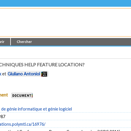
rir
Chercher
ECHNIQUES HELP FEATURE LOCATION?
k
et
Giuliano Antoniol
ument
e génie informatique et génie logiciel
987
cations.polymtl.ca/16976/