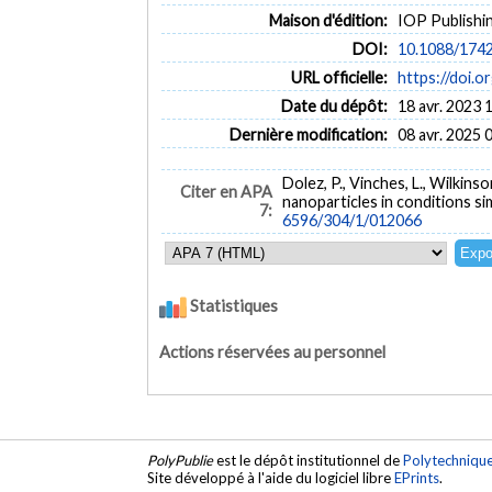
Maison d'édition:
IOP Publishi
DOI:
10.1088/174
URL officielle:
https://doi.
Date du dépôt:
18 avr. 2023 
Dernière modification:
08 avr. 2025 
Dolez, P., Vinches, L., Wilkin
Citer en APA
nanoparticles in conditions si
7:
6596/304/1/012066
Statistiques
Actions réservées au personnel
PolyPublie
est le dépôt institutionnel de
Polytechniqu
Site développé à l'aide du logiciel libre
EPrints
.