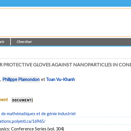
rir
Chercher
R PROTECTIVE GLOVES AGAINST NANOPARTICLES IN CON
n
,
Philippe Plamondon
et
Toan Vu-Khanh
ument
de mathématiques et de génie industriel
cations.polymtl.ca/16965/
ysics: Conference Series (vol. 304)