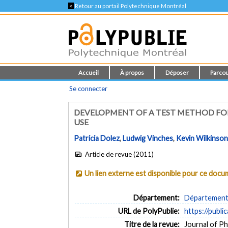
<
Retour au portail Polytechnique Montréal
Accueil
À propos
Déposer
Parcou
Se connecter
DEVELOPMENT OF A TEST METHOD FO
USE
Patricia Dolez
,
Ludwig Vinches
,
Kevin Wilkinso
Article de revue (2011)
Un lien externe est disponible pour ce doc
Département:
Département 
URL de PolyPublie:
https://publi
Titre de la revue:
Journal of Ph