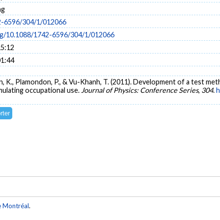
ng
2-6596/304/1/012066
org/10.1088/1742-6596/304/1/012066
15:12
01:44
son, K., Plamondon, P., & Vu-Khanh, T. (2011). Development of a test me
mulating occupational use.
Journal of Physics: Conference Series
,
304
.
h
e Montréal
.