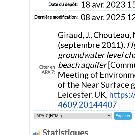
18 avr. 2023 1
Date du dépôt:
08 avr. 2025 1
Dernière modification:
Giraud, J., Chouteau, M
(septembre 2011).
Hy
groundwater level cha
beach aquifer
[Commun
Citer en
APA 7:
Meeting of Environm
of the Near Surface 
Leicester, UK.
https:
4609.20144407
Statistiques