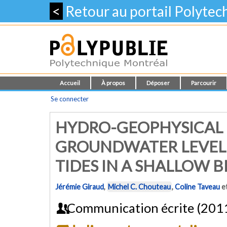
<
Retour au portail Polyte
Accueil
À propos
Déposer
Parcourir
Se connecter
HYDRO-GEOPHYSICAL
GROUNDWATER LEVEL 
TIDES IN A SHALLOW 
Jérémie Giraud
,
Michel C. Chouteau
,
Coline Taveau
e
Communication écrite (201