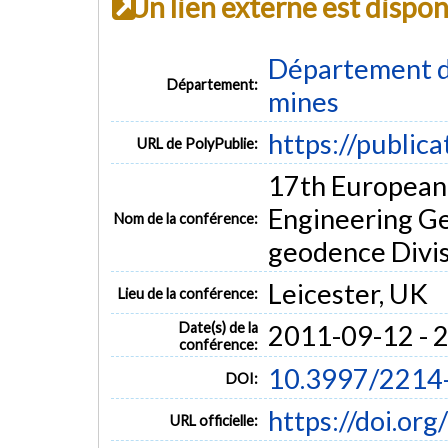
Un lien externe est dispo
Département de
Département:
mines
https://public
URL de PolyPublie:
17th European
Engineering Ge
Nom de la conférence:
geodence Divi
Leicester, UK
Lieu de la conférence:
Date(s) de la
2011-09-12 - 
conférence:
10.3997/2214
DOI:
https://doi.o
URL officielle: