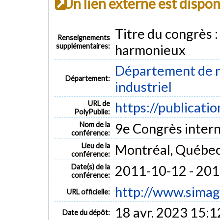
Un lien externe est dispo
Titre du congrès 
Renseignements
supplémentaires:
harmonieux
Département de m
Département:
industriel
URL de
https://publicati
PolyPublie:
Nom de la
9e Congrès intern
conférence:
Lieu de la
Montréal, Québe
conférence:
Date(s) de la
2011-10-12 - 20
conférence:
http://www.simagi
URL officielle:
18 avr. 2023 15:1
Date du dépôt: