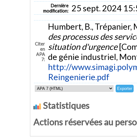
Dernière
25 sept. 2024 15
modification:
Humbert, B., Trépanier, M
des processus des servic
Citer
situation d'urgence
[Com
en
APA
de génie industriel, Mon
7:
http://www.simagi.polym
Reingenierie.pdf
Statistiques
Actions réservées au pers