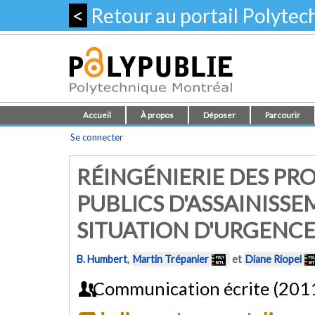
<
Retour au portail Polyte
Accueil
À propos
Déposer
Parcourir
Se connecter
RÉINGÉNIERIE DES PRO
PUBLICS D'ASSAINISSE
SITUATION D'URGENC
B. Humbert
,
Martin Trépanier
et
Diane Riopel
Communication écrite (201