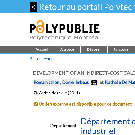
<
Retour au portail Polyte
Accueil
À propos
Déposer
Parcourir
Se connecter
DEVELOPMENT OF AN INDIRECT-COST CAL
Romain Jallon
,
Daniel Imbeau
et
Nathalie De Mar
Article de revue (2011)
Un lien externe est disponible pour ce document
Département d
Département:
industriel