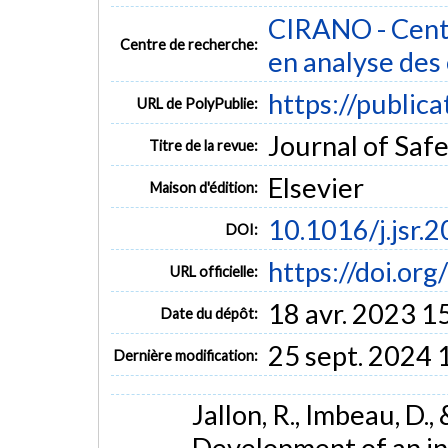
CIRANO - Centr
Centre de recherche:
en analyse des
https://public
URL de PolyPublie:
Journal of Safe
Titre de la revue:
Elsevier
Maison d'édition:
10.1016/j.jsr.
DOI:
https://doi.org
URL officielle:
18 avr. 2023 1
Date du dépôt:
25 sept. 2024 
Dernière modification:
Jallon, R., Imbeau, D.
Development of an in