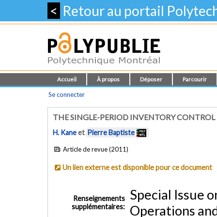
<
Retour au portail Polyte
Accueil
À propos
Déposer
Parcourir
Se connecter
THE SINGLE-PERIOD INVENTORY CONTROL
H. Kane
et
Pierre Baptiste
Article de revue (2011)
Un lien externe est disponible pour ce document
Special Issue 
Renseignements
supplémentaires:
Operations and