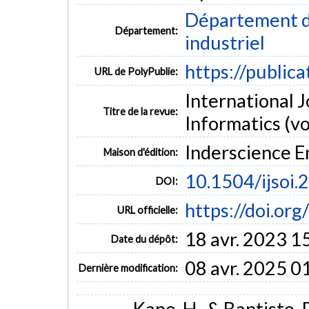
Département d
Département:
industriel
https://public
URL de PolyPublie:
International 
Titre de la revue:
Informatics (vol
Inderscience E
Maison d'édition:
10.1504/ijsoi
DOI:
https://doi.or
URL officielle:
18 avr. 2023 1
Date du dépôt:
08 avr. 2025 0
Dernière modification:
Kane, H., & Baptiste, 