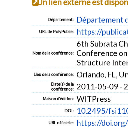
Un lien externe est dispo
Département d
Département:
https://public
URL de PolyPublie:
6th Subrata Ch
Conference on 
Nom de la conférence:
Structure Inte
Orlando, FL, Un
Lieu de la conférence:
Date(s) de la
2011-05-09 - 
conférence:
WITPress
Maison d'édition:
10.2495/fsi1
DOI:
https://doi.or
URL officielle: