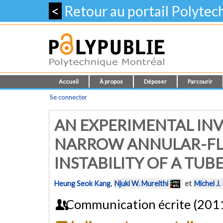
<
Retour au portail Polyte
Accueil
À propos
Déposer
Parcourir
Se connecter
AN EXPERIMENTAL INV
NARROW ANNULAR-FL
INSTABILITY OF A TUB
Heung Seok Kang
,
Njuki W. Mureithi
et
Michel J.
Communication écrite (201