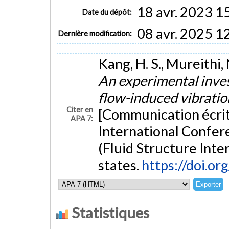
18 avr. 2023 1
Date du dépôt:
08 avr. 2025 1
Dernière modification:
Kang, H. S., Mureithi, 
An experimental inves
flow-induced vibration
Citer en
[Communication écrit
APA 7:
International Confere
(Fluid Structure Inte
states.
https://doi.o
Statistiques