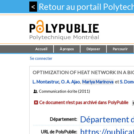
<
Retour au portail Polyte
Accueil
À propos
Déposer
Parcourir
Se connecter
OPTIMIZATION OF HEAT NETWORK IN A B
L. Montastruc
,
O. A. Ajao
,
Mariya Marinova
et
S. Dom
Communication écrite (2011)
Ce document n'est pas archivé dans PolyPublie
Département d
Département:
https://public
URL de PolyPublie: