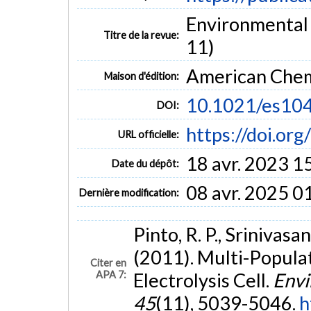
Environmental 
Titre de la revue:
11)
American Chem
Maison d'édition:
10.1021/es10
DOI:
https://doi.o
URL officielle:
18 avr. 2023 1
Date du dépôt:
08 avr. 2025 0
Dernière modification:
Pinto, R. P., Srinivasan
(2011). Multi-Popula
Citer en
APA 7:
Electrolysis Cell.
Envi
45
(11), 5039-5046.
h