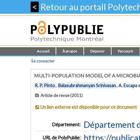
<
Retour au portail Polyte
Accueil
À propos
Déposer
Parcourir
Se connecter
MULTI-POPULATION MODEL OF A MICROBIAL
R. P. Pinto
,
Balasubrahmanyan Srinivasan
,
A. Escapa
Article de revue (2011)
Un lien externe est disponible pour ce document
Département d
Département:
https://public
URL de PolyPublie: