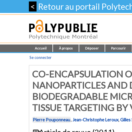
<
Retour au portail Polyte
Accueil
À propos
Déposer
Parcourir
Se connecter
CO-ENCAPSULATION O
NANOPARTICLES AND 
BIODEGRADABLE MICR
TISSUE TARGETING BY
Pierre Pouponneau
,
Jean-Christophe Leroux
,
Gilles
Article de revue (2011)