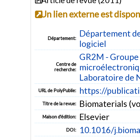
Un lien externe est dispo
Département de 
Département:
logiciel
GR2M - Groupe 
Centre de
microélectroniq
recherche:
Laboratoire de
https://publica
URL de PolyPublie:
Biomaterials (vol
Titre de la revue:
Elsevier
Maison d'édition:
10.1016/j.bioma
DOI: