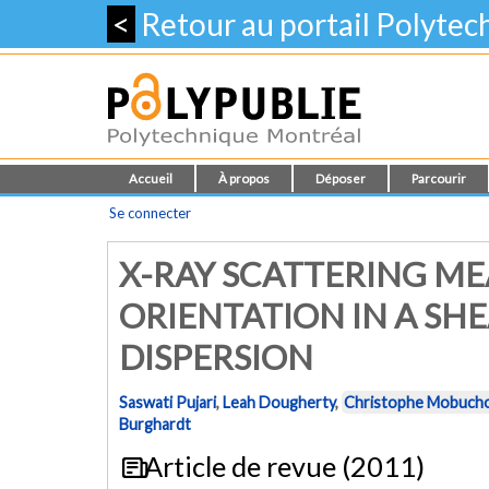
<
Retour au portail Polyte
Accueil
À propos
Déposer
Parcourir
Se connecter
X-RAY SCATTERING M
ORIENTATION IN A SH
DISPERSION
Saswati Pujari
,
Leah Dougherty
,
Christophe Mobuch
Burghardt
Article de revue (2011)