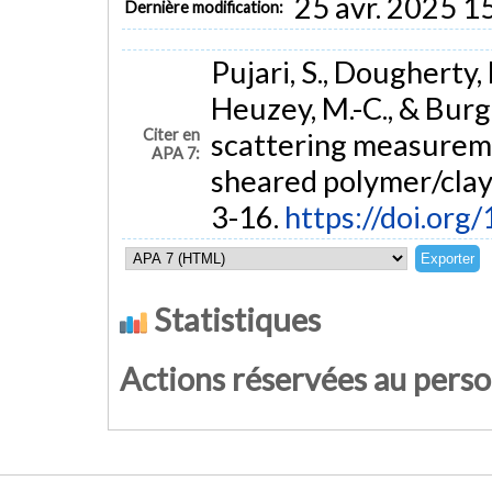
25 avr. 2025 1
Dernière modification:
Pujari, S., Dougherty, 
Heuzey, M.-C., & Burg
Citer en
scattering measuremen
APA 7:
sheared polymer/clay
3-16.
https://doi.or
Statistiques
Actions réservées au pers