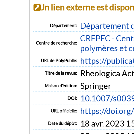
Un lien externe est dispo
Département d
Département:
CREPEC - Centr
Centre de recherche:
polymères et 
https://public
URL de PolyPublie:
Rheologica Acta
Titre de la revue:
Springer
Maison d'édition:
10.1007/s003
DOI:
https://doi.o
URL officielle:
18 avr. 2023 1
Date du dépôt: