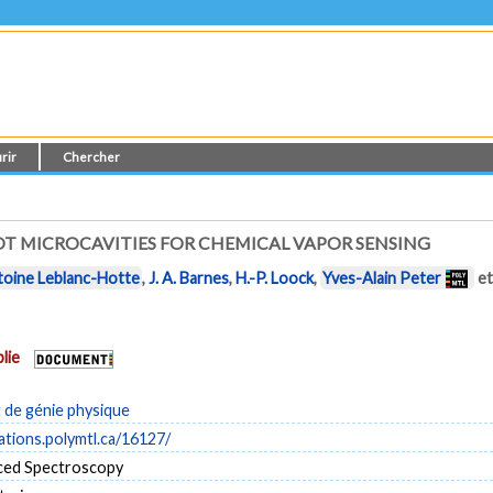
rir
Chercher
OT MICROCAVITIES FOR CHEMICAL VAPOR SENSING
toine Leblanc-Hotte
,
J. A. Barnes
,
H.-P. Loock
,
Yves-Alain Peter
e
lie
de génie physique
cations.polymtl.ca/16127/
ced Spectroscopy