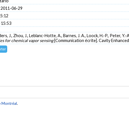
tario
 2011-06-29
15:12
 15:53
ers, J., Zhou, J., Leblanc-Hotte, A., Barnes, J. A., Loock, H.-P., Peter, Y.-A
ies for chemical vapor sensing
[Communication écrite]. Cavity Enhanced
e Montréal
.