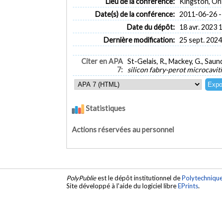
Lieu de la conférence:
Kingston, On
Date(s) de la conférence:
2011-06-26 -
Date du dépôt:
18 avr. 2023 
Dernière modification:
25 sept. 2024
Citer en APA
St-Gelais, R., Mackey, G., Saund
7:
silicon fabry-perot microcavit
Statistiques
Actions réservées au personnel
PolyPublie
est le dépôt institutionnel de
Polytechniqu
Site développé à l'aide du logiciel libre
EPrints
.