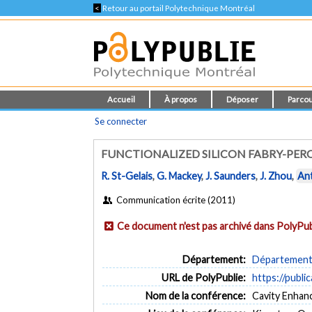
<
Retour au portail Polytechnique Montréal
Accueil
À propos
Déposer
Parcou
Se connecter
FUNCTIONALIZED SILICON FABRY-PER
R. St-Gelais
,
G. Mackey
,
J. Saunders
,
J. Zhou
,
An
Communication écrite (2011)
Ce document n'est pas archivé dans PolyPub
Département:
Département 
URL de PolyPublie:
https://publi
Nom de la conférence:
Cavity Enhan