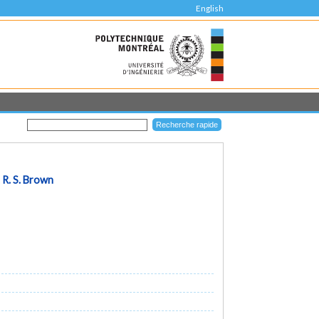
English
t
R. S. Brown