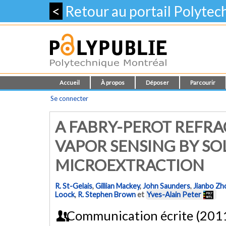
<
Retour au portail Polyte
Accueil
À propos
Déposer
Parcourir
Se connecter
A FABRY-PEROT REFR
VAPOR SENSING BY SO
MICROEXTRACTION
R. St-Gelais
,
Gillian Mackey
,
John Saunders
,
Jianbo Zh
Loock
,
R. Stephen Brown
et
Yves-Alain Peter
Communication écrite (201