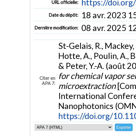
https://doi.o
URL officielle:
18 avr. 2023 1
Date du dépôt:
08 avr. 2025 1
Dernière modification:
St-Gelais, R., Mackey, 
Hotte, A., Poulin, A., B
& Peter, Y.-A. (août 2
for chemical vapor se
Citer en
APA 7:
microextraction
[Com
International Confe
Nanophotonics (OMN 2
https://doi.org/10.