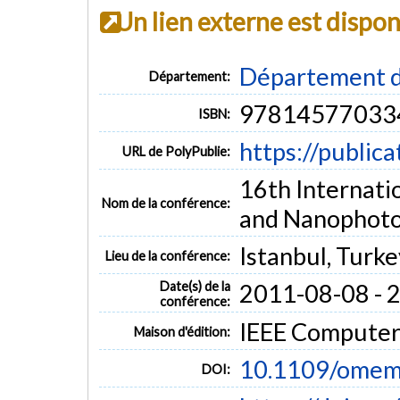
Un lien externe est dispo
Département d
Département:
97814577033
ISBN:
https://public
URL de PolyPublie:
16th Internat
Nom de la conférence:
and Nanophoto
Istanbul, Turke
Lieu de la conférence:
Date(s) de la
2011-08-08 - 
conférence:
IEEE Computer
Maison d'édition:
10.1109/omem
DOI: