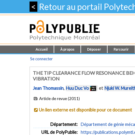
<
Retour au portail Polyte
Accueil
À propos
Déposer
Parcourir
Se connecter
THE TIP CLEARANCE FLOW RESONANCE B
VIBRATION
Jean Thomassin
,
Huu Duc Vo
et
Njuki W. Mureit
Article de revue (2011)
Un lien externe est disponible pour ce document
Département:
Département de génie méca
URL de PolyPublie:
https://publications.polymtl