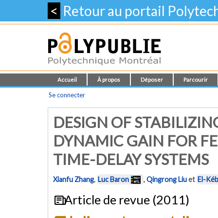
<
Retour au portail Polyte
Accueil
À propos
Déposer
Parcourir
Se connecter
DESIGN OF STABILIZI
DYNAMIC GAIN FOR 
TIME-DELAY SYSTEMS
Xianfu Zhang
,
Luc Baron
,
Qingrong Liu
et
El-Kéb
Article de revue (2011)