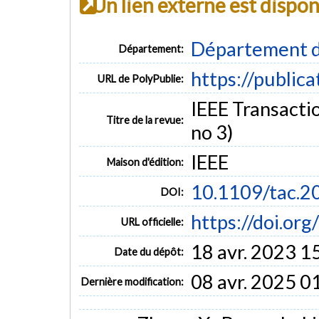
Un lien externe est dispo
Département d
Département:
https://public
URL de PolyPublie:
IEEE Transactio
Titre de la revue:
no 3)
IEEE
Maison d'édition:
10.1109/tac.
DOI:
https://doi.or
URL officielle:
18 avr. 2023 1
Date du dépôt:
08 avr. 2025 0
Dernière modification: