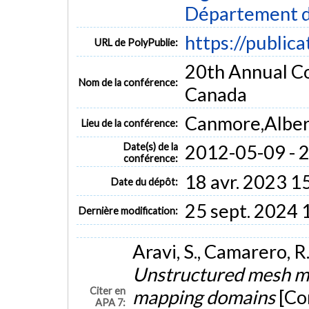
Département d
https://public
URL de PolyPublie:
20th Annual Co
Nom de la conférence:
Canada
Canmore,Alber
Lieu de la conférence:
Date(s) de la
2012-05-09 - 
conférence:
18 avr. 2023 1
Date du dépôt:
25 sept. 2024 
Dernière modification:
Aravi, S., Camarero, R.
Unstructured mesh mot
Citer en
mapping domains
[Co
APA 7: