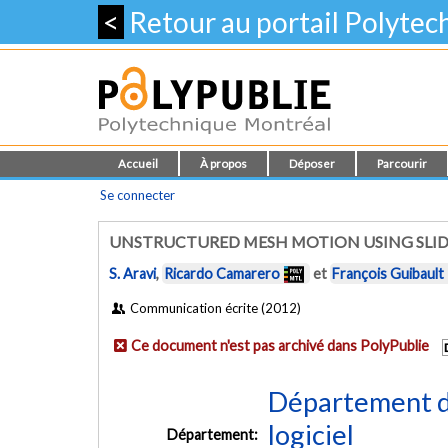
<
Retour au portail Polyte
Accueil
À propos
Déposer
Parcourir
Se connecter
UNSTRUCTURED MESH MOTION USING SLID
S. Aravi
,
Ricardo Camarero
et
François Guibault
Communication écrite (2012)
Ce document n'est pas archivé dans PolyPublie
Département de
logiciel
Département: