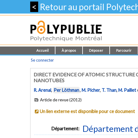
<
Retour au portail Polyte
Accueil
À propos
Déposer
Parcourir
Se connecter
DIRECT EVIDENCE OF ATOMIC STRUCTURE
NANOTUBES
R. Arenal
,
Per Löthman
,
M. Picher
,
T. Than
,
M. Paillet
Article de revue (2012)
Un lien externe est disponible pour ce document
Département d
Département: