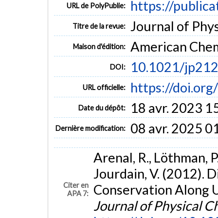
https://public
URL de PolyPublie:
Journal of Phys
Titre de la revue:
American Chem
Maison d'édition:
10.1021/jp21
DOI:
https://doi.or
URL officielle:
18 avr. 2023 1
Date du dépôt:
08 avr. 2025 0
Dernière modification:
Arenal, R., Löthman, P.,
Jourdain, V. (2012). 
Citer en
Conservation Along 
APA 7:
Journal of Physical C