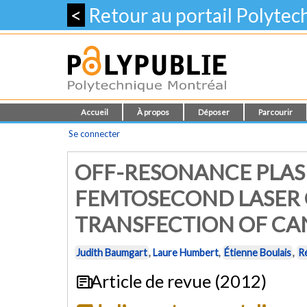
<
Retour au portail Polyte
Accueil
À propos
Déposer
Parcourir
Se connecter
OFF-RESONANCE PLA
FEMTOSECOND LASER
TRANSFECTION OF CA
Judith Baumgart
,
Laure Humbert
,
Étienne Boulais
,
R
Article de revue (2012)