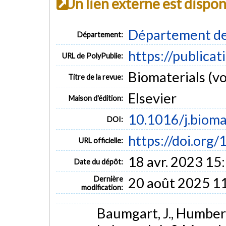
Un lien externe est dispo
Département de
Département:
https://publica
URL de PolyPublie:
Biomaterials (vol
Titre de la revue:
Elsevier
Maison d'édition:
10.1016/j.bioma
DOI:
https://doi.org
URL officielle:
18 avr. 2023 15
Date du dépôt:
Dernière
20 août 2025 1
modification:
Baumgart, J., Humbert, 