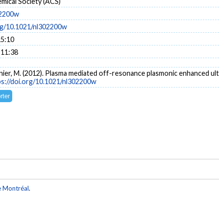
mical Society (ACS)
02200w
org/10.1021/nl302200w
15:10
 11:38
eunier, M. (2012). Plasma mediated off-resonance plasmonic enhanced ul
ps://doi.org/10.1021/nl302200w
e Montréal
.