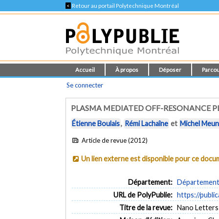
<
Retour au portail Polytechnique Montréal
Accueil
À propos
Déposer
Parcou
Se connecter
PLASMA MEDIATED OFF-RESONANCE 
Étienne Boulais
,
Rémi Lachaîne
et
Michel Meun
Article de revue (2012)
Un lien externe est disponible pour ce doc
Département:
Département 
URL de PolyPublie:
https://publi
Titre de la revue:
Nano Letters (