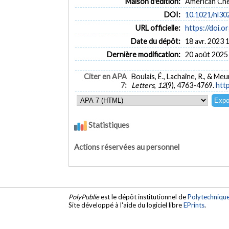
Maison d'édition:
American Che
DOI:
10.1021/nl3
URL officielle:
https://doi.
Date du dépôt:
18 avr. 2023 
Dernière modification:
20 août 2025
Citer en APA
Boulais, É., Lachaîne, R., & M
7:
Letters
,
12
(9), 4763-4769.
htt
Statistiques
Actions réservées au personnel
PolyPublie
est le dépôt institutionnel de
Polytechniqu
Site développé à l'aide du logiciel libre
EPrints
.