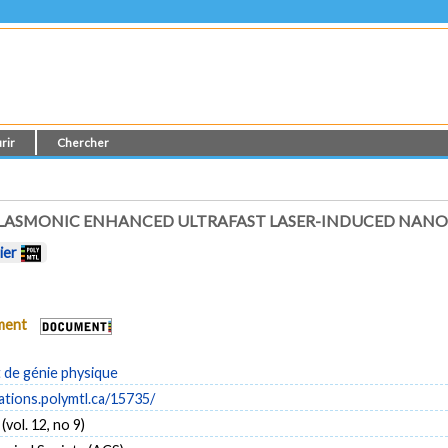
rir
Chercher
PLASMONIC ENHANCED ULTRAFAST LASER-INDUCED NAN
ier
ument
de génie physique
cations.polymtl.ca/15735/
vol. 12, no 9)