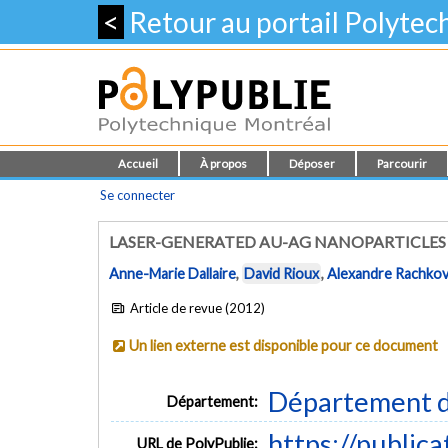
<
Retour au portail Polyte
Accueil
À propos
Déposer
Parcourir
Se connecter
LASER-GENERATED AU-AG NANOPARTICLES 
Anne-Marie Dallaire
,
David Rioux
,
Alexandre Rachkov
Article de revue (2012)
Un lien externe est disponible pour ce document
Département d
Département:
https://public
URL de PolyPublie: