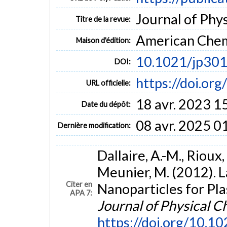
Journal of Phys
Titre de la revue:
American Chem
Maison d'édition:
10.1021/jp30
DOI:
https://doi.or
URL officielle:
18 avr. 2023 1
Date du dépôt:
08 avr. 2025 0
Dernière modification:
Dallaire, A.-M., Rioux,
Meunier, M. (2012).
Citer en
Nanoparticles for Pla
APA 7:
Journal of Physical C
https://doi.org/10.1