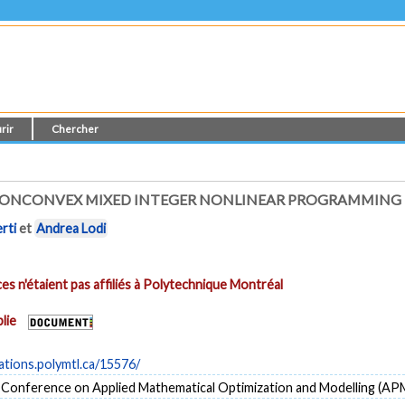
rir
Chercher
 NONCONVEX MIXED INTEGER NONLINEAR PROGRAMMING
rti
et
Andrea Lodi
es n'étaient pas affiliés à Polytechnique Montréal
lie
cations.polymtl.ca/15576/
l Conference on Applied Mathematical Optimization and Modelling (A