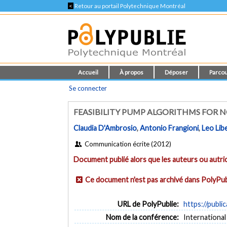
<
Retour au portail Polytechnique Montréal
Accueil
À propos
Déposer
Parcou
Se connecter
FEASIBILITY PUMP ALGORITHMS FOR
Claudia D'Ambrosio
,
Antonio Frangioni
,
Leo Libe
Communication écrite (2012)
Document publié alors que les auteurs ou autric
Ce document n'est pas archivé dans PolyPub
URL de PolyPublie:
https://publi
Nom de la conférence:
Internationa