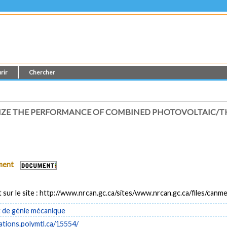
rir
Chercher
IZE THE PERFORMANCE OF COMBINED PHOTOVOLTAIC/T
ument
 sur le site : http://www.nrcan.gc.ca/sites/www.nrcan.gc.ca/files/can
de génie mécanique
cations.polymtl.ca/15554/