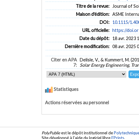
Titre de la revue:
Journal of So
Maison d'édition:
ASME Interna
DOI:
10.1115/1.4
URL officielle:
https://doi.
Date du dépôt:
18 avr. 2023 
Dernière modification:
08 avr. 2025 
Citer en APA
Delisle, V., & Kummert, M. (2
7:
Solar Energy Engineering, Tra
Statistiques
Actions réservées au personnel
PolyPublie
est le dépôt institutionnel de
Polytechniqu
Site développé à l'aide du logiciel libre
EPrints
.