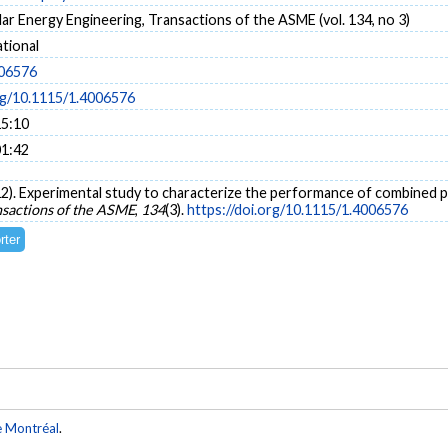
lar Energy Engineering, Transactions of the ASME (vol. 134, no 3)
tional
006576
org/10.1115/1.4006576
15:10
01:42
012). Experimental study to characterize the performance of combined p
nsactions of the ASME
,
134
(3).
https://doi.org/10.1115/1.4006576
e Montréal
.