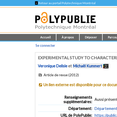
<
Retour au portail Polytechnique Montréal
Accueil
À propos
Déposer
Parcou
Se connecter
EXPERIMENTAL STUDY TO CHARACTER
Veronique Delisle
et
Michaël Kummert
Article de revue (2012)
Un lien externe est disponible pour ce doc
Renseignements
Aussi présent
supplémentaires:
Département:
Département 
URL de PolyPublie:
https://publi