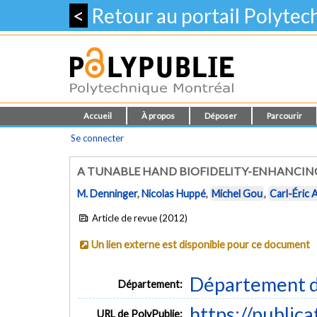
<
Retour au portail Polyte
Accueil
À propos
Déposer
Parcourir
Se connecter
A TUNABLE HAND BIOFIDELITY-ENHANCING 
M. Denninger
,
Nicolas Huppé
,
Michel Gou
,
Carl-Éric 
Article de revue (2012)
Un lien externe est disponible pour ce document
Département d
Département:
https://public
URL de PolyPublie: