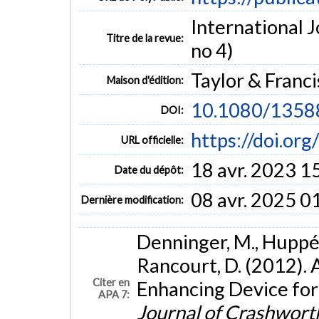
International J
Titre de la revue:
no 4)
Taylor & Franci
Maison d'édition:
10.1080/1358
DOI:
https://doi.o
URL officielle:
18 avr. 2023 1
Date du dépôt:
08 avr. 2025 0
Dernière modification:
Denninger, M., Huppé, 
Rancourt, D. (2012). 
Citer en
Enhancing Device for
APA 7:
Journal of Crashwort