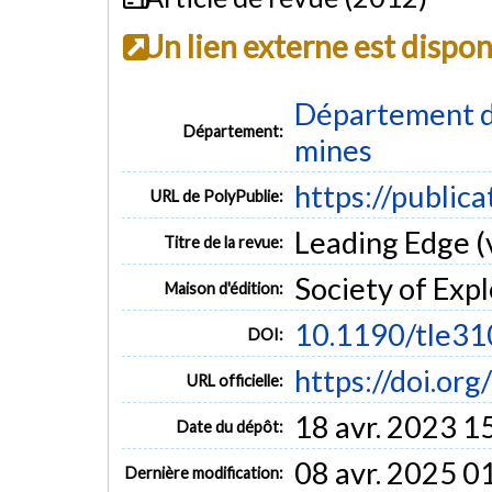
Un lien externe est dispo
Département de
Département:
mines
https://public
URL de PolyPublie:
Leading Edge (v
Titre de la revue:
Society of Exp
Maison d'édition:
10.1190/tle3
DOI:
https://doi.or
URL officielle:
18 avr. 2023 1
Date du dépôt:
08 avr. 2025 0
Dernière modification: