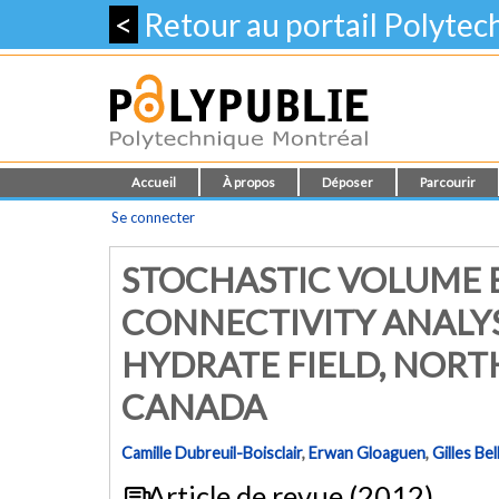
<
Retour au portail Polyte
Accueil
À propos
Déposer
Parcourir
Se connecter
STOCHASTIC VOLUME 
CONNECTIVITY ANALYS
HYDRATE FIELD, NORT
CANADA
Camille Dubreuil-Boisclair
,
Erwan Gloaguen
,
Gilles Bel
Article de revue (2012)