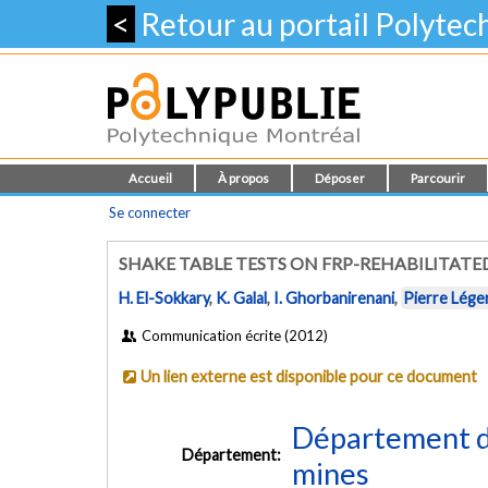
<
Retour au portail Polyte
Accueil
À propos
Déposer
Parcourir
Se connecter
SHAKE TABLE TESTS ON FRP-REHABILITATE
H. El-Sokkary
,
K. Galal
,
I. Ghorbanirenani
,
Pierre Lége
Communication écrite (2012)
Un lien externe est disponible pour ce document
Département de
Département:
mines