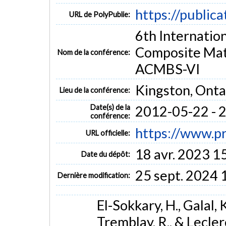
https://public
URL de PolyPublie:
6th Internatio
Composite Mate
Nom de la conférence:
ACMBS-VI
Kingston, Onta
Lieu de la conférence:
Date(s) de la
2012-05-22 - 
conférence:
https://www.p
URL officielle:
18 avr. 2023 1
Date du dépôt:
25 sept. 2024 
Dernière modification:
El-Sokkary, H., Galal, K
Tremblay, R., & Lecler