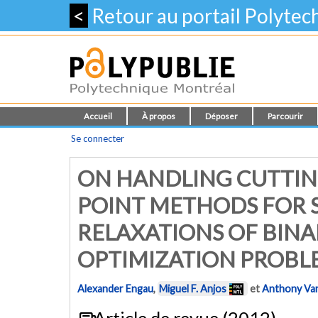
<
Retour au portail Polyte
Accueil
À propos
Déposer
Parcourir
Se connecter
ON HANDLING CUTTING
POINT METHODS FOR S
RELAXATIONS OF BIN
OPTIMIZATION PROBL
Alexander Engau
,
Miguel F. Anjos
et
Anthony Van
Article de revue (2012)