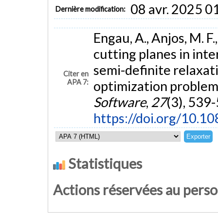
08 avr. 2025 0
Dernière modification:
Engau, A., Anjos, M. F.
cutting planes in int
semi-definite relaxat
Citer en
APA 7:
optimization problem
Software
,
27
(3), 539
https://doi.org/10.
Statistiques
Actions réservées au pers