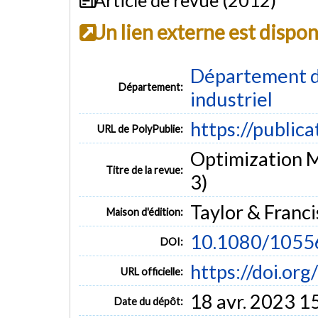
Un lien externe est dispo
Département d
Département:
industriel
https://public
URL de PolyPublie:
Optimization M
Titre de la revue:
3)
Taylor & Franci
Maison d'édition:
10.1080/1055
DOI:
https://doi.o
URL officielle:
18 avr. 2023 1
Date du dépôt: