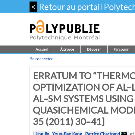
<
Retour au portail Polyte
Accueil
À propos
Déposer
Parcourir
Se connecter
ERRATUM TO “THERM
OPTIMIZATION OF AL–L
AL–SM SYSTEMS USING
QUASICHEMICAL MODEL
35 (2011) 30–41]
Liling Jin
,
Youn-Bae Kang
,
Patrice Chartrand
et