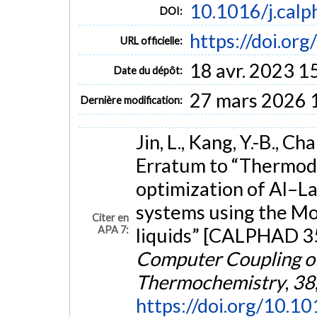
10.1016/j.cal
DOI:
https://doi.or
URL officielle:
18 avr. 2023 1
Date du dépôt:
27 mars 2026 
Dernière modification:
Jin, L., Kang, Y.-B., Ch
Erratum to “Thermod
optimization of Al–L
systems using the Mo
Citer en
APA 7:
liquids” [CALPHAD 3
Computer Coupling o
Thermochemistry
,
38
https://doi.org/10.1