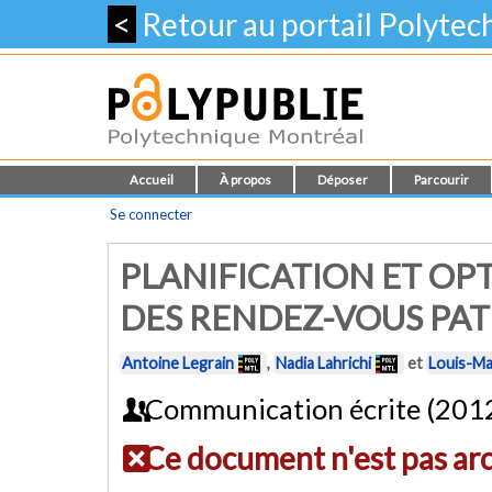
<
Retour au portail Polyte
Accueil
À propos
Déposer
Parcourir
Se connecter
PLANIFICATION ET OP
DES RENDEZ-VOUS PAT
Antoine Legrain
,
Nadia Lahrichi
et
Louis-Ma
Communication écrite (201
Ce document n'est pas ar