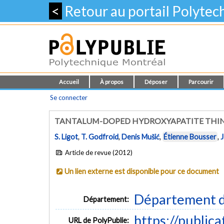
<
Retour au portail Polyte
Accueil
À propos
Déposer
Parcourir
Se connecter
TANTALUM-DOPED HYDROXYAPATITE THIN 
S. Ligot
,
T. Godfroid
,
Denis Mušić
,
Étienne Bousser
,
J
Article de revue (2012)
Un lien externe est disponible pour ce document
Département d
Département:
https://public
URL de PolyPublie: