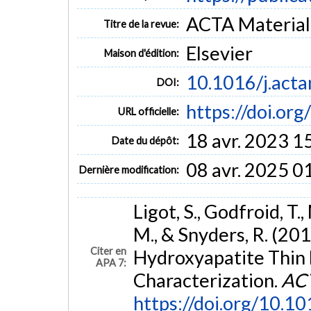
ACTA Materialia
Titre de la revue:
Elsevier
Maison d'édition:
10.1016/j.act
DOI:
https://doi.or
URL officielle:
18 avr. 2023 1
Date du dépôt:
08 avr. 2025 0
Dernière modification:
Ligot, S., Godfroid, T.,
M., & Snyders, R. (2
Citer en
Hydroxyapatite Thin 
APA 7:
Characterization.
ACT
https://doi.org/10.1