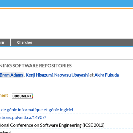
rir
Chercher
INING SOFTWARE REPOSITORIES
Bram Adams
,
Kenji Hisazumi
,
Naoyasu Ubayashi
et
Akira Fukuda
ument
e génie informatique et génie logiciel
cations.polymtl.ca/14907/
tional Conference on Software Engineering (ICSE 2012)
erland