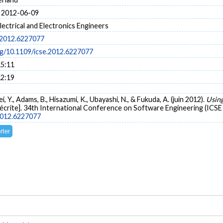
 2012-06-09
Electrical and Electronics Engineers
.2012.6227077
org/10.1109/icse.2012.6227077
15:11
12:19
, Y., Adams, B., Hisazumi, K., Ubayashi, N., & Fukuda, A. (juin 2012).
Using
crite]. 34th International Conference on Software Engineering (ICSE 2
.2012.6227077