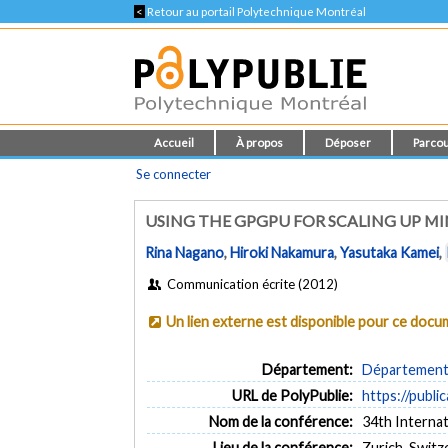
<
Retour au portail Polytechnique Montréal
Accueil
À propos
Déposer
Parcou
Se connecter
USING THE GPGPU FOR SCALING UP M
Rina Nagano
,
Hiroki Nakamura
,
Yasutaka Kamei
,
Communication écrite (2012)
Un lien externe est disponible pour ce doc
Département:
Département d
URL de PolyPublie:
https://publi
Nom de la conférence:
34th Interna
Lieu de la conférence:
Zurich, Switz