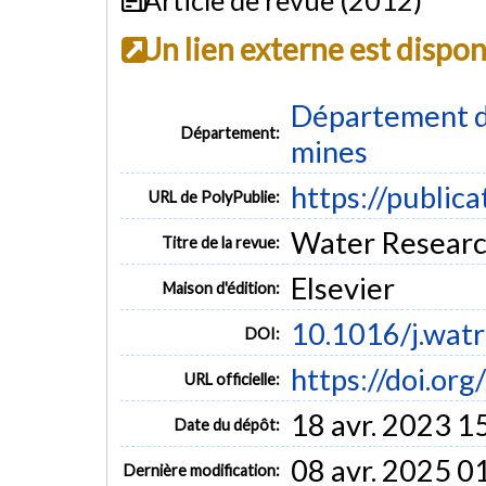
Un lien externe est dispo
Département de
Département:
mines
https://public
URL de PolyPublie:
Water Research 
Titre de la revue:
Elsevier
Maison d'édition:
10.1016/j.wat
DOI:
https://doi.or
URL officielle:
18 avr. 2023 1
Date du dépôt:
08 avr. 2025 0
Dernière modification: