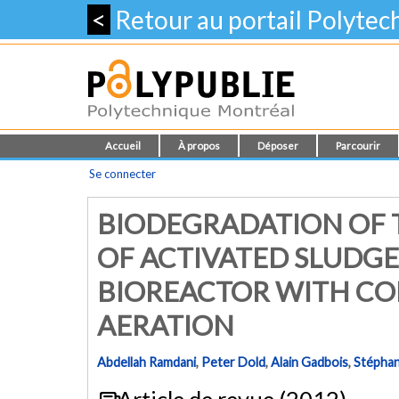
<
Retour au portail Polyte
Accueil
À propos
Déposer
Parcourir
Se connecter
BIODEGRADATION OF 
OF ACTIVATED SLUDG
BIOREACTOR WITH CO
AERATION
Abdellah Ramdani
,
Peter Dold
,
Alain Gadbois
,
Stéphan
Article de revue (2012)