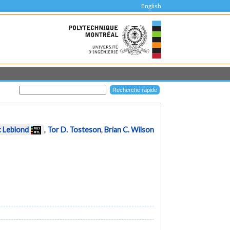
English
c Leblond
,
Tor D. Tosteson
,
Brian C. Wilson