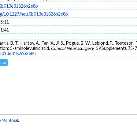
.0b013e31826b2e8b
org/10.1227/neu.0b013e31826b2e8b
15:11
01:41
rris, B. T., Hartov, A., Fan, X., Ji, S., Pogue, B. W., Leblond, F., Tosteson, 
tion: 5-aminolevuinic acid.
Clinical Neurosurgery
,
59
(Supplement), 75-7
.0b013e31826b2e8b
e Montréal
.