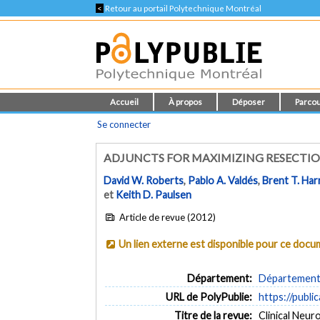
<
Retour au portail Polytechnique Montréal
Accueil
À propos
Déposer
Parcou
Se connecter
ADJUNCTS FOR MAXIMIZING RESECTIO
David W. Roberts
,
Pablo A. Valdés
,
Brent T. Har
et
Keith D. Paulsen
Article de revue (2012)
Un lien externe est disponible pour ce doc
Département:
Département 
URL de PolyPublie:
https://publi
Titre de la revue:
Clinical Neur