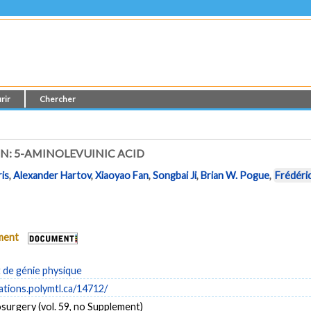
rir
Chercher
N: 5-AMINOLEVUINIC ACID
ris
,
Alexander Hartov
,
Xiaoyao Fan
,
Songbai Ji
,
Brian W. Pogue
,
Frédéri
ument
de génie physique
cations.polymtl.ca/14712/
osurgery (vol. 59, no Supplement)