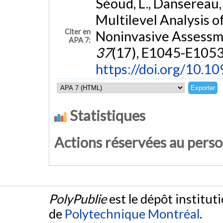
Séoud, L., Dansereau, J
Multilevel Analysis 
Citer en
Noninvasive Assessme
APA 7:
37
(17), E1045-E1053
https://doi.org/10.
Statistiques
Actions réservées au pers
PolyPublie
est le dépôt institut
de
Polytechnique Montréal
.