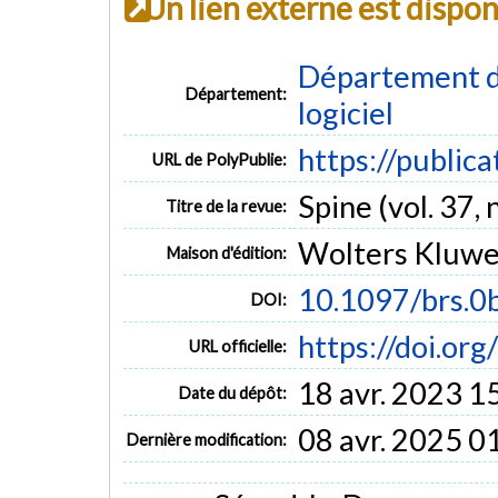
Un lien externe est dispo
Département de
Département:
logiciel
https://public
URL de PolyPublie:
Spine (vol. 37, 
Titre de la revue:
Wolters Kluwe
Maison d'édition:
10.1097/brs.
DOI:
https://doi.o
URL officielle:
18 avr. 2023 1
Date du dépôt:
08 avr. 2025 0
Dernière modification: