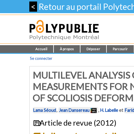
<
Retour au portail Polyte
Accueil
À propos
Déposer
Parcourir
Se connecter
MULTILEVEL ANALYSIS
MEASUREMENTS FOR N
OF SCOLIOSIS DEFORM
Lama Séoud
,
Jean Dansereau
,
H. Labelle
et
Fari
Article de revue (2012)