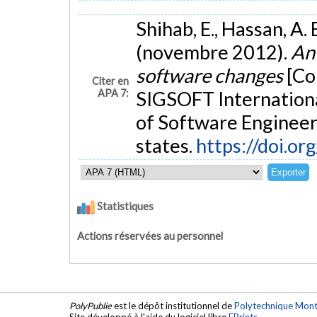
Shihab, E., Hassan, A. 
(novembre 2012).
An 
software changes
[Co
Citer en
APA 7:
SIGSOFT Internation
of Software Engineer
states.
https://doi.
Statistiques
Actions réservées au personnel
PolyPublie
est le dépôt institutionnel de
Polytechnique Mont
Site développé à l'aide du logiciel libre
EPrints
.