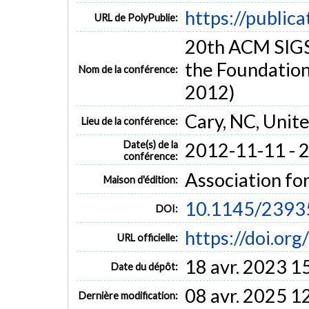
https://public
URL de PolyPublie:
20th ACM SIGS
the Foundation
Nom de la conférence:
2012)
Cary, NC, Unite
Lieu de la conférence:
Date(s) de la
2012-11-11 - 
conférence:
Association f
Maison d'édition:
10.1145/2393
DOI:
https://doi.o
URL officielle:
18 avr. 2023 1
Date du dépôt:
08 avr. 2025 1
Dernière modification: