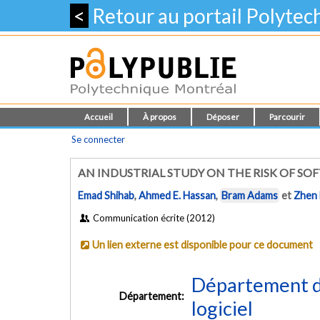
<
Retour au portail Polyte
Accueil
À propos
Déposer
Parcourir
Se connecter
AN INDUSTRIAL STUDY ON THE RISK OF S
Emad Shihab
,
Ahmed E. Hassan
,
Bram Adams
et
Zhen 
Communication écrite (2012)
Un lien externe est disponible pour ce document
Département de
Département:
logiciel