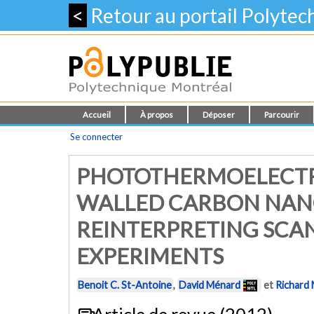
<
Retour au portail Polyte
Accueil
À propos
Déposer
Parcourir
Se connecter
PHOTOTHERMOELECTRIC
WALLED CARBON NANO
REINTERPRETING SC
EXPERIMENTS
Benoit C. St-Antoine
,
David Ménard
et
Richard 
Article de revue (2012)