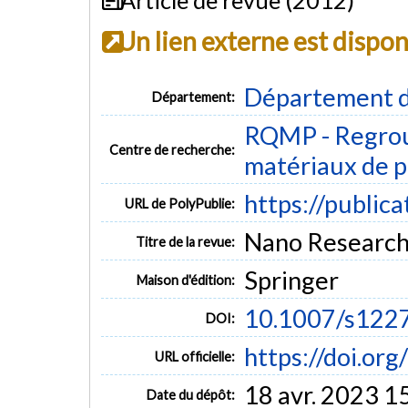
Un lien externe est dispo
Département d
Département:
RQMP - Regrou
Centre de recherche:
matériaux de p
https://public
URL de PolyPublie:
Nano Research (
Titre de la revue:
Springer
Maison d'édition:
10.1007/s122
DOI:
https://doi.o
URL officielle:
18 avr. 2023 1
Date du dépôt: