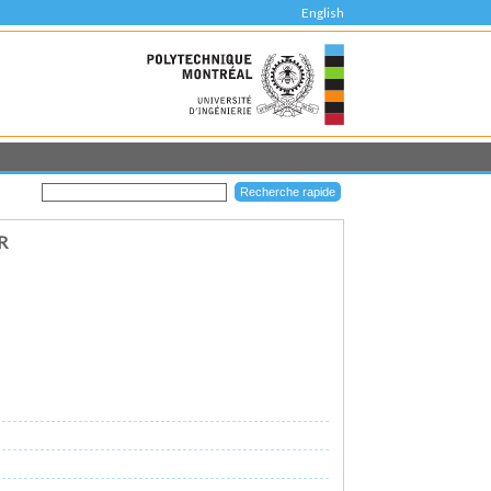
English
R