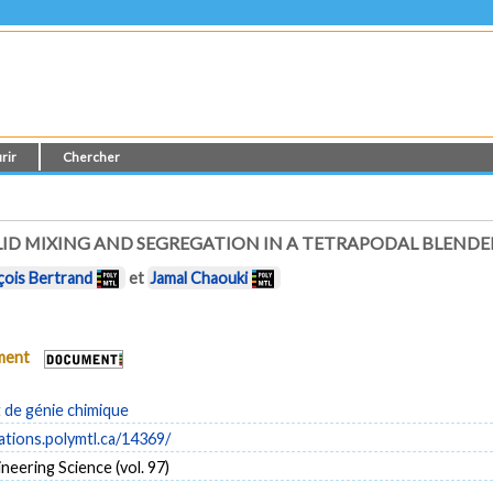
rir
Chercher
LID MIXING AND SEGREGATION IN A TETRAPODAL BLENDE
çois Bertrand
et
Jamal Chaouki
ument
de génie chimique
cations.polymtl.ca/14369/
neering Science (vol. 97)