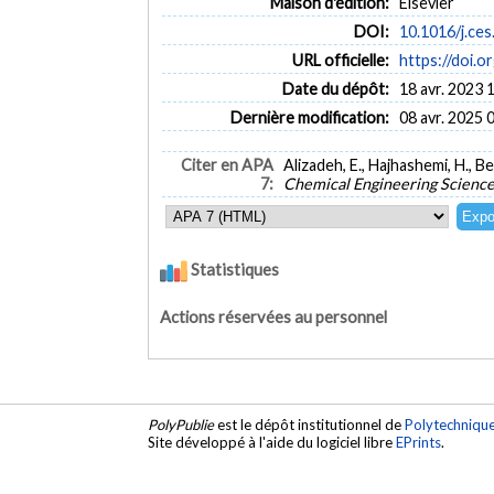
Maison d'édition:
Elsevier
DOI:
10.1016/j.ces
URL officielle:
https://doi.o
Date du dépôt:
18 avr. 2023 
Dernière modification:
08 avr. 2025 
Citer en APA
Alizadeh, E., Hajhashemi, H., B
7:
Chemical Engineering Scienc
Statistiques
Actions réservées au personnel
PolyPublie
est le dépôt institutionnel de
Polytechniqu
Site développé à l'aide du logiciel libre
EPrints
.