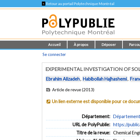
<
Retour au portail Polytechnique Montréal
Accueil
À propos
Déposer
Parcou
Se connecter
EXPERIMENTAL INVESTIGATION OF SO
Ebrahim Alizadeh
,
Habibollah Hajhashemi
,
Fran
Article de revue (2013)
Un lien externe est disponible pour ce doc
Département:
Département 
URL de PolyPublie:
https://publi
Titre de la revue:
Chemical Engi