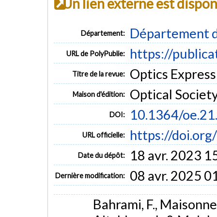
Un lien externe est dispo
Département d
Département:
https://public
URL de PolyPublie:
Optics Express 
Titre de la revue:
Optical Societ
Maison d'édition:
10.1364/oe.21
DOI:
https://doi.or
URL officielle:
18 avr. 2023 1
Date du dépôt:
08 avr. 2025 0
Dernière modification:
Bahrami, F., Maisonne