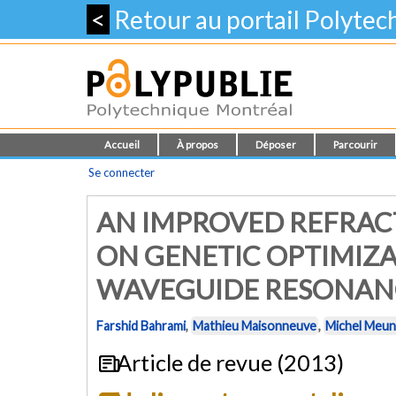
<
Retour au portail Polyte
Accueil
À propos
Déposer
Parcourir
Se connecter
AN IMPROVED REFRACT
ON GENETIC OPTIMIZ
WAVEGUIDE RESONAN
Farshid Bahrami
,
Mathieu Maisonneuve
,
Michel Meun
Article de revue (2013)