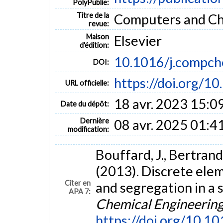
PolyPublie:
Titre de la
Computers and Che
revue:
Maison
Elsevier
d'édition:
10.1016/j.compc
DOI:
https://doi.org/
URL officielle:
18 avr. 2023 15:0
Date du dépôt:
Dernière
08 avr. 2025 01:4
modification:
Bouffard, J., Bertrand,
(2013). Discrete elem
Citer en
and segregation in a 
APA 7:
Chemical Engineerin
https://doi.org/10.