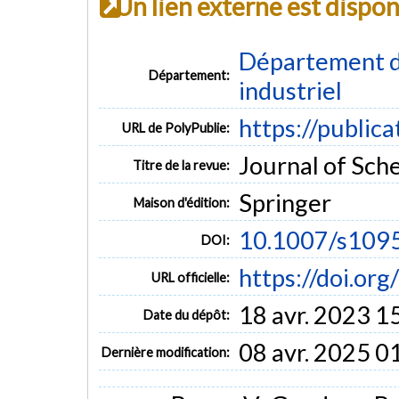
Un lien externe est dispo
Département d
Département:
industriel
https://public
URL de PolyPublie:
Journal of Sche
Titre de la revue:
Springer
Maison d'édition:
10.1007/s109
DOI:
https://doi.o
URL officielle:
18 avr. 2023 1
Date du dépôt:
08 avr. 2025 0
Dernière modification: