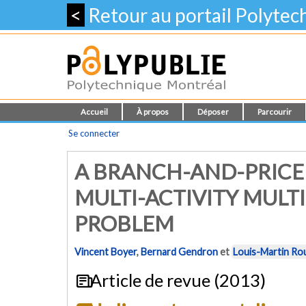
<
Retour au portail Polyte
Accueil
À propos
Déposer
Parcourir
Se connecter
A BRANCH-AND-PRICE
MULTI-ACTIVITY MULT
PROBLEM
Vincent Boyer
,
Bernard Gendron
et
Louis-Martin Ro
Article de revue (2013)