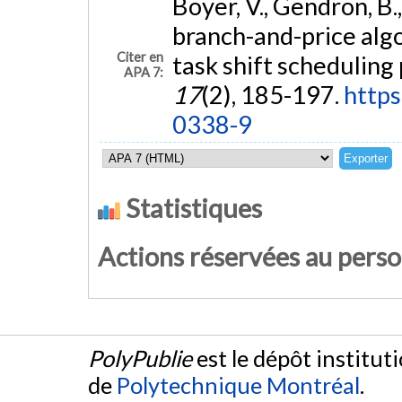
Boyer, V., Gendron, B.
branch-and-price algo
Citer en
task shift scheduling
APA 7:
17
(2), 185-197.
https
0338-9
Statistiques
Actions réservées au pers
PolyPublie
est le dépôt institut
de
Polytechnique Montréal
.