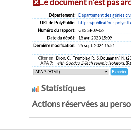
Ce document n'est pas ar
Département:
Département des génies civi
URL de PolyPublie:
https://publications.polymtl
Numéro du rapport:
GRS SR09-06
Date du dépôt:
18 avr. 2023 15:09
Dernière modification:
25 sept. 2024 15:51
Citer en
Dion, C., Tremblay, R., & Bouaanani, N. (2
APA 7:
with Goodco Z-Tech seismic isolators.
(R
Statistiques
Actions réservées au pers