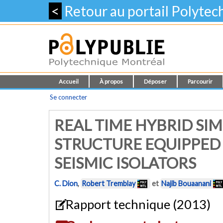
<
Retour au portail Polyte
Accueil
À propos
Déposer
Parcourir
Se connecter
REAL TIME HYBRID SI
STRUCTURE EQUIPPED
SEISMIC ISOLATORS
C. Dion
,
Robert Tremblay
et
Najib Bouaanani
Rapport technique (2013)