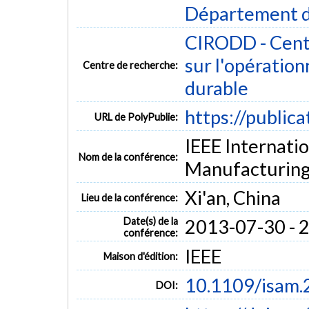
Département d
CIRODD - Centr
sur l'opératio
Centre de recherche:
durable
https://public
URL de PolyPublie:
IEEE Internati
Nom de la conférence:
Manufacturing
Xi'an, China
Lieu de la conférence:
Date(s) de la
2013-07-30 - 
conférence:
IEEE
Maison d'édition:
10.1109/isam
DOI: