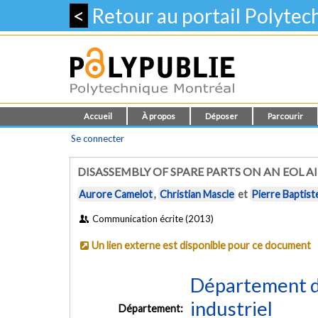
<
Retour au portail Polyte
Accueil
À propos
Déposer
Parcourir
Se connecter
DISASSEMBLY OF SPARE PARTS ON AN EOL A
Aurore Camelot
,
Christian Mascle
et
Pierre Baptist
Communication écrite (2013)
Un lien externe est disponible pour ce document
Département d
industriel
Département: